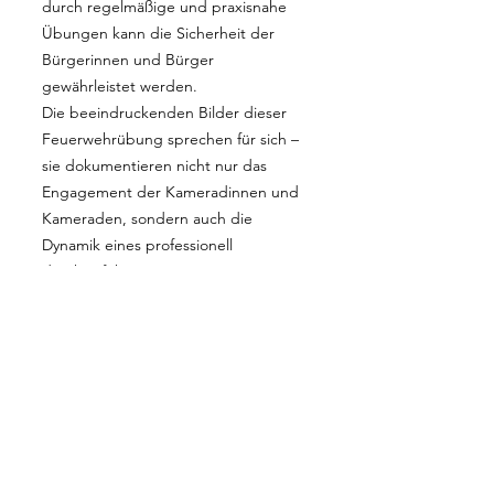
durch regelmäßige und praxisnahe
Übungen kann die Sicherheit der
Bürgerinnen und Bürger
gewährleistet werden.
Die beeindruckenden Bilder dieser
Feuerwehrübung sprechen für sich –
sie dokumentieren nicht nur das
Engagement der Kameradinnen und
Kameraden, sondern auch die
Dynamik eines professionell
durchgeführten Einsatzes.
Ein großes Dankeschön an alle
Beteiligten für ihren unermüdlichen
Einsatz!
🚒🔥
Fasnachtsfeuer
08.03.2025