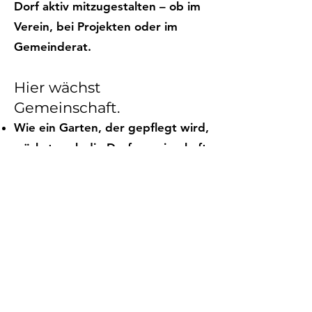
Dorf aktiv mitzugestalten – ob im
Verein, bei Projekten oder im
Gemeinderat.
Hier wächst
Gemeinschaft.
Wie ein Garten, der gepflegt wird,
wächst auch die Dorfgemeinschaft
– durch Begegnung, Vertrauen
und gemeinsame Erlebnisse. Der
Slogan betont das soziale
Miteinander und die Entwicklung
eines lebenswerten Umfelds für
alle Generationen.
Mach mit – gestalte